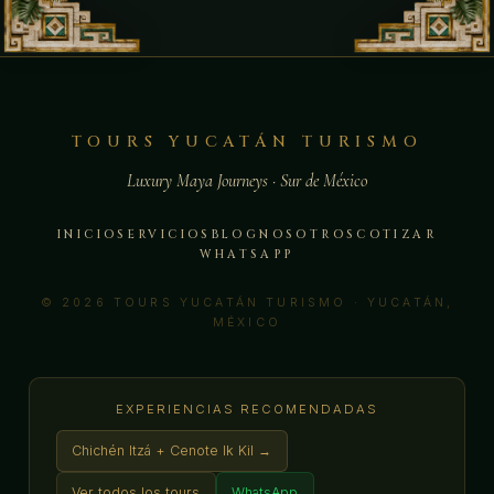
TOURS YUCATÁN TURISMO
Luxury Maya Journeys · Sur de México
INICIO
SERVICIOS
BLOG
NOSOTROS
COTIZAR
WHATSAPP
© 2026 TOURS YUCATÁN TURISMO · YUCATÁN,
MÉXICO
EXPERIENCIAS RECOMENDADAS
Chichén Itzá + Cenote Ik Kil →
Ver todos los tours
WhatsApp