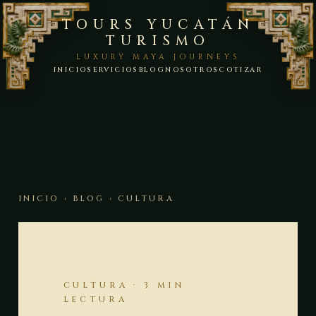
TOURS YUCATÁN
TURISMO
LUXURY MAYA JOURNEYS
INICIO
SERVICIOS
BLOG
NOSOTROS
COTIZAR
INICIO
›
BLOG
› CULTURA
CULTURA · 3 MIN
LECTURA