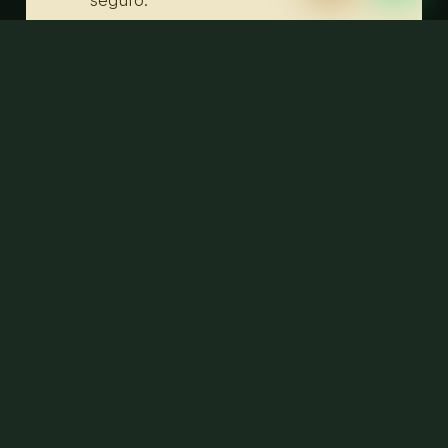
4. Te acompañamos.
Coordinador local 24/7 vía
WhatsApp durante todo tu viaje.
COMPROMISO
Operamos bajo la Norma Oficial
Mexicana NOM-09-TUR-2002
(Guías de turismo generales).
Nuestros guías cuentan con
credenciales SECTUR vigentes.
Trabajamos con impacto mínimo
en sitios arqueológicos y reservas
naturales.