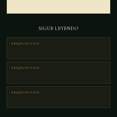
SIGUE LEYENDO
ARQUEOLOGÍA
Mayapán: la última gran capital
ARQUEOLOGÍA
Becán y la ruta Río Bec
ARQUEOLOGÍA
Yaxchilán: las piedras que cuentan historias