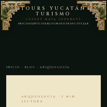
TOURS YUCATÁN
TURISMO
LUXURY MAYA JOURNEYS
INICIO
SERVICIOS
BLOG
NOSOTROS
COTIZAR
INICIO
›
BLOG
› ARQUEOLOGÍA
ARQUEOLOGÍA · 3 MIN
LECTURA