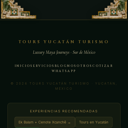
TOURS YUCATÁN TURISMO
Luxury Maya Journeys · Sur de México
INICIO
SERVICIOS
BLOG
NOSOTROS
COTIZAR
WHATSAPP
© 2026 TOURS YUCATÁN TURISMO · YUCATÁN,
MÉXICO
EXPERIENCIAS RECOMENDADAS
Ek Balam + Cenote Xcanchê →
Tours en Yucatán