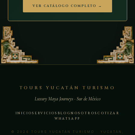
VER CATÁLOGO COMPLETO →
TOURS YUCATÁN TURISMO
Luxury Maya Journeys · Sur de México
INICIO
SERVICIOS
BLOG
NOSOTROS
COTIZAR
WHATSAPP
© 2026 TOURS YUCATÁN TURISMO · YUCATÁN,