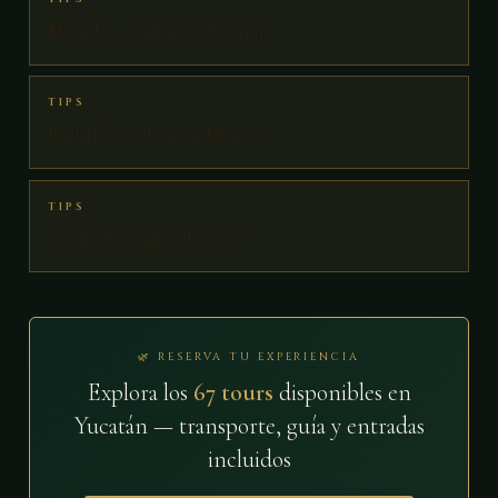
Moneda y cambio en Yucatán
TIPS
Enchufes y voltaje en México
TIPS
¿Conviene seguro de viaje?
🌿 RESERVA TU EXPERIENCIA
Explora los
67 tours
disponibles en
Yucatán — transporte, guía y entradas
incluidos