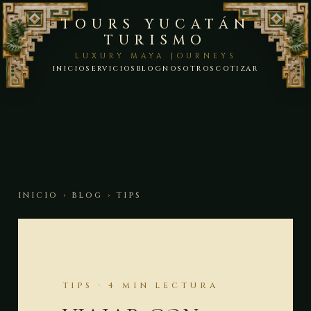
TOURS YUCATÁN
TURISMO
LUXURY MAYA JOURNEYS
INICIO
SERVICIOS
BLOG
NOSOTROS
COTIZAR
INICIO
›
BLOG
› TIPS
TIPS · 4 MIN LECTURA