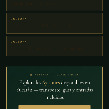
¿Quiénes fueron los mayas?
CULTURA
Cronología maya: del Preclásico al hoy
CULTURA
El calendario maya: tres ciclos sincronizados
🌿 RESERVA TU EXPERIENCIA
Explora los
67 tours
disponibles en
Yucatán — transporte, guía y entradas
incluidos