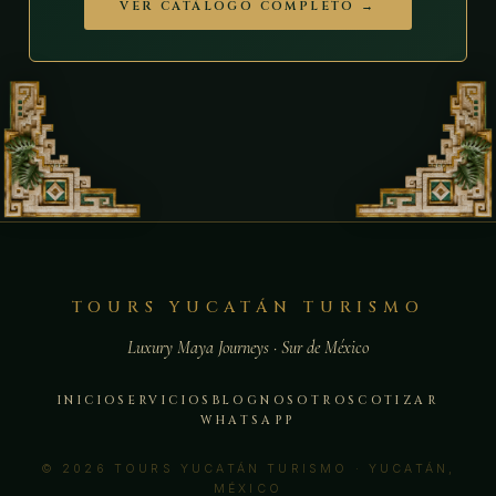
VER CATÁLOGO COMPLETO →
TOURS YUCATÁN TURISMO
Luxury Maya Journeys · Sur de México
INICIO
SERVICIOS
BLOG
NOSOTROS
COTIZAR
WHATSAPP
© 2026 TOURS YUCATÁN TURISMO · YUCATÁN,
MÉXICO