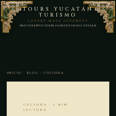
TOURS YUCATÁN
TURISMO
LUXURY MAYA JOURNEYS
INICIO
SERVICIOS
BLOG
NOSOTROS
COTIZAR
INICIO
›
BLOG
› CULTURA
CULTURA · 3 MIN
LECTURA