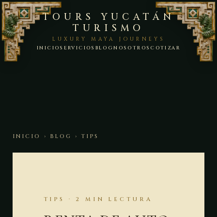
TOURS YUCATÁN
TURISMO
LUXURY MAYA JOURNEYS
INICIO
SERVICIOS
BLOG
NOSOTROS
COTIZAR
INICIO
›
BLOG
› TIPS
TIPS · 2 MIN LECTURA