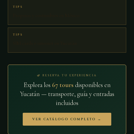
TIPS
Propinas y costumbres en México
TIPS
SIM cards e internet en Yucatán
🌿 RESERVA TU EXPERIENCIA
Explora los
67 tours
disponibles en
Yucatán — transporte, guía y entradas
incluidos
VER CATÁLOGO COMPLETO →