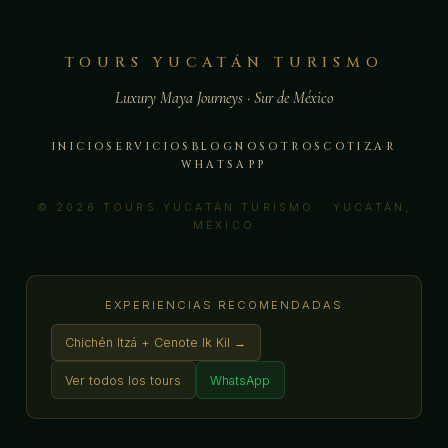
TOURS YUCATÁN TURISMO
Luxury Maya Journeys · Sur de México
INICIO
SERVICIOS
BLOG
NOSOTROS
COTIZAR
WHATSAPP
© 2026 TOURS YUCATÁN TURISMO · YUCATÁN,
MÉXICO
EXPERIENCIAS RECOMENDADAS
Chichén Itzá + Cenote Ik Kil →
Ver todos los tours
WhatsApp