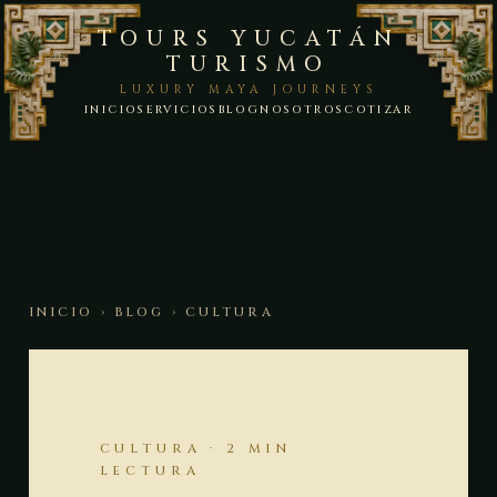
TOURS YUCATÁN
TURISMO
LUXURY MAYA JOURNEYS
INICIO
SERVICIOS
BLOG
NOSOTROS
COTIZAR
INICIO
›
BLOG
› CULTURA
CULTURA · 2 MIN
LECTURA