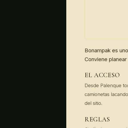
Bonampak es uno 
Conviene planear l
EL ACCESO
Desde Palenque tom
camionetas lacando
del sitio.
REGLAS