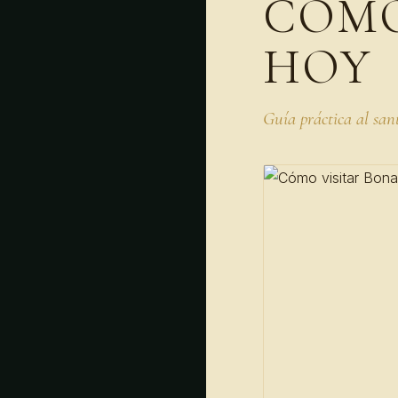
CÓMO
HOY
Guía práctica al san