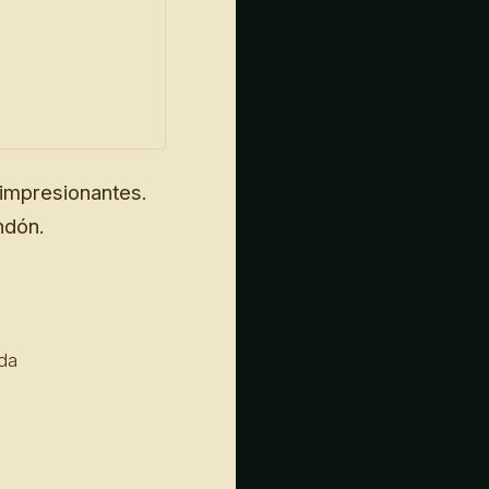
impresionantes.
ndón.
da