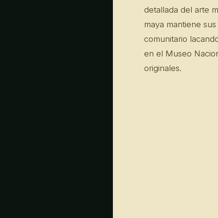
detallada del arte 
maya mantiene sus c
comunitario lacand
en el Museo Nacion
originales.