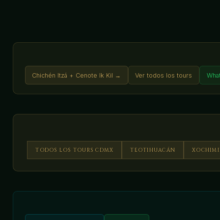
Chichén Itzá + Cenote Ik Kil →
Ver todos los tours
Wha
TODOS LOS TOURS CDMX
TEOTIHUACÁN
XOCHIM