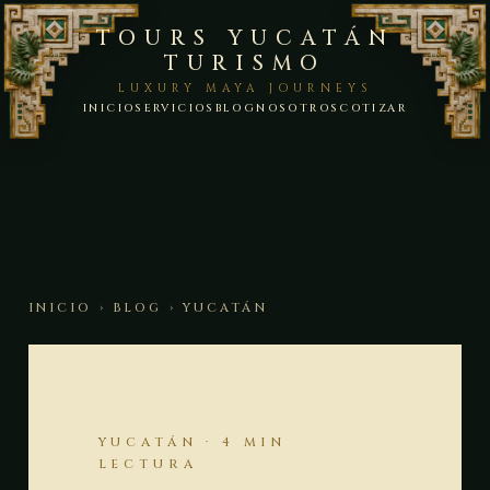
TOURS YUCATÁN
TURISMO
LUXURY MAYA JOURNEYS
INICIO
SERVICIOS
BLOG
NOSOTROS
COTIZAR
INICIO
›
BLOG
› YUCATÁN
YUCATÁN · 4 MIN
LECTURA