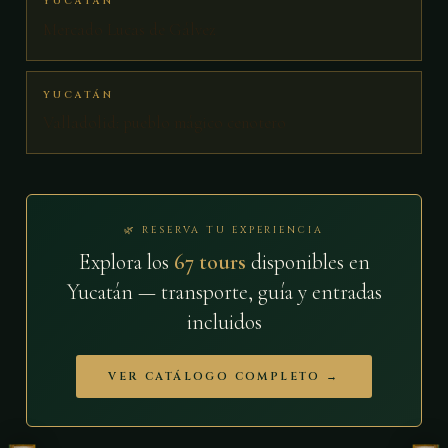
YUCATÁN
Mercado Lucas de Gálvez
YUCATÁN
Valladolid: pueblo mágico cenotero
🌿 RESERVA TU EXPERIENCIA
Explora los
67 tours
disponibles en
Yucatán — transporte, guía y entradas
incluidos
VER CATÁLOGO COMPLETO →