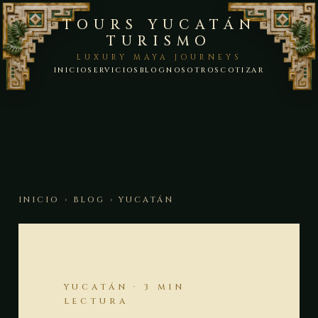
TOURS YUCATÁN
TURISMO
LUXURY MAYA JOURNEYS
INICIO
SERVICIOS
BLOG
NOSOTROS
COTIZAR
INICIO
›
BLOG
› YUCATÁN
YUCATÁN · 3 MIN
LECTURA