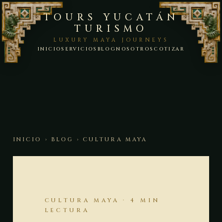
TOURS YUCATÁN
TURISMO
LUXURY MAYA JOURNEYS
INICIO
SERVICIOS
BLOG
NOSOTROS
COTIZAR
INICIO
›
BLOG
› CULTURA MAYA
CULTURA MAYA · 4 MIN
LECTURA