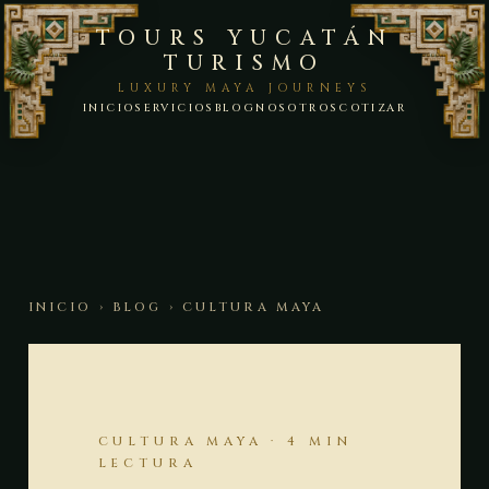
TOURS YUCATÁN
TURISMO
LUXURY MAYA JOURNEYS
INICIO
SERVICIOS
BLOG
NOSOTROS
COTIZAR
INICIO
›
BLOG
› CULTURA MAYA
CULTURA MAYA · 4 MIN
LECTURA