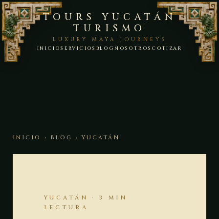
TOURS YUCATÁN
TURISMO
LUXURY MAYA JOURNEYS
INICIO
SERVICIOS
BLOG
NOSOTROS
COTIZAR
INICIO
›
BLOG
› YUCATÁN
YUCATÁN · 3 MIN
LECTURA