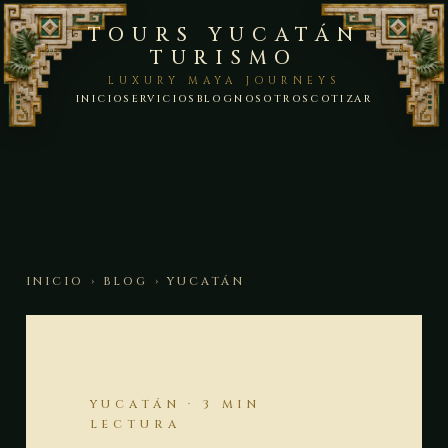
TOURS YUCATÁN
TURISMO
LUXURY MAYA JOURNEYS
INICIO
SERVICIOS
BLOG
NOSOTROS
COTIZAR
INICIO
›
BLOG
› YUCATÁN
YUCATÁN · 3 MIN
LECTURA