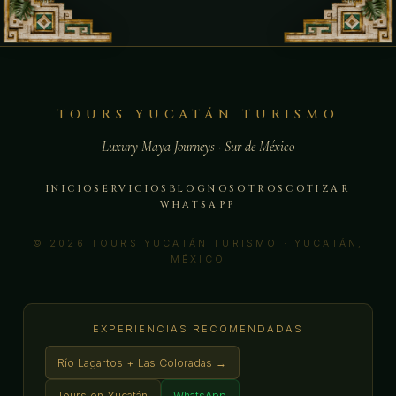
TOURS YUCATÁN TURISMO
Luxury Maya Journeys · Sur de México
INICIO
SERVICIOS
BLOG
NOSOTROS
COTIZAR
WHATSAPP
© 2026 TOURS YUCATÁN TURISMO · YUCATÁN,
MÉXICO
EXPERIENCIAS RECOMENDADAS
Río Lagartos + Las Coloradas →
Tours en Yucatán
WhatsApp