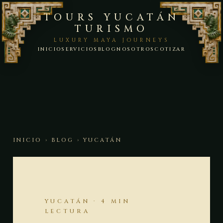
TOURS YUCATÁN
TURISMO
LUXURY MAYA JOURNEYS
INICIO
SERVICIOS
BLOG
NOSOTROS
COTIZAR
INICIO
›
BLOG
› YUCATÁN
YUCATÁN · 4 MIN
LECTURA