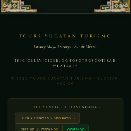
TOURS YUCATÁN TURISMO
Luxury Maya Journeys · Sur de México
INICIO
SERVICIOS
BLOG
NOSOTROS
COTIZAR
WHATSAPP
© 2026 TOURS YUCATÁN TURISMO · YUCATÁN,
MÉXICO
EXPERIENCIAS RECOMENDADAS
Tulum + Cenotes + Sian Ka'an →
Tours en Quintana Roo
WhatsApp