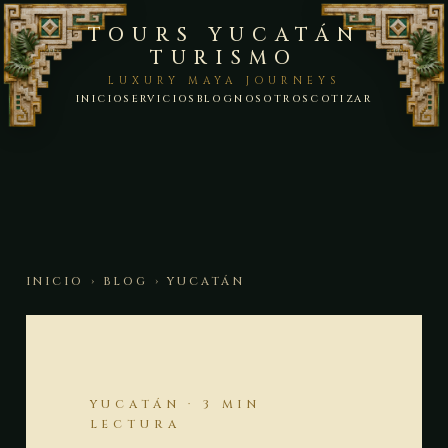
TOURS YUCATÁN
TURISMO
LUXURY MAYA JOURNEYS
INICIO
SERVICIOS
BLOG
NOSOTROS
COTIZAR
INICIO
›
BLOG
› YUCATÁN
YUCATÁN · 3 MIN
LECTURA