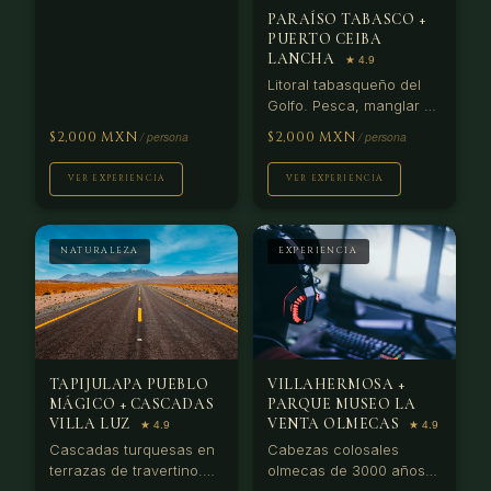
PARAÍSO TABASCO +
PUERTO CEIBA
LANCHA
Litoral tabasqueño del
Golfo. Pesca, manglar y
atardeceres desde
$2,000 MXN
$2,000 MXN
Puerto Ceiba en lancha.
VER EXPERIENCIA
VER EXPERIENCIA
NATURALEZA
EXPERIENCIA
TAPIJULAPA PUEBLO
VILLAHERMOSA +
MÁGICO + CASCADAS
PARQUE MUSEO LA
VILLA LUZ
VENTA OLMECAS
Cascadas turquesas en
Cabezas colosales
terrazas de travertino.
olmecas de 3000 años