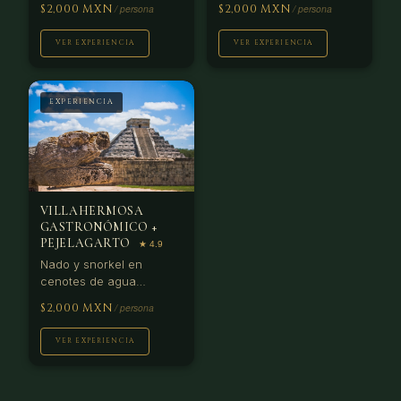
Ruta por selva tropical
en su contexto
$2,000 MXN
$2,000 MXN
entre Ocosingo y
arqueológico. Mayor
Palenque.
colección del mundo.
VER EXPERIENCIA
VER EXPERIENCIA
EXPERIENCIA
VILLAHERMOSA
GASTRONÓMICO +
PEJELAGARTO
Nado y snorkel en
cenotes de agua
cristalina. Formaciones
$2,000 MXN
calcáreas únicas en la
Riviera Maya.
VER EXPERIENCIA