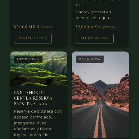
Nado y snorkel en
cenotes de agua
cristalina. Formaciones
$2,000 MXN
$2,000 MXN
calcáreas únicas de la
Riviera Maya.
VER EXPERIENCIA
VER EXPERIENCIA
EXPERIENCIA
MAR & PLAYA
PANTANOS DE
CENTLA RESERVA
BIOSFERA
Reserva de biosfera con
acceso controlado:
manglares, aves
endémicas y fauna
tropical protegida.