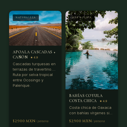
NATURALEZA
MAR & PLAYA
APOALA CASCADAS +
CAÑÓN
Cascadas turquesas en
terrazas de travertino.
Ruta por selva tropical
entre Ocosingo y
Palenque.
BAHÍAS COYULA
COSTA CHICA
Costa chica de Oaxaca
con bahías vírgenes sin
carretera. Solo
$2,900 MXN
$2,900 MXN
accesibles en lancha