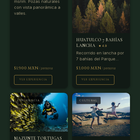
msnm. Pozas naturales
con vista panorámica a
valles.
HUATULCO 7 BAHÍAS
LANCHA
Recorrido en lancha por
7 bahías del Parque
Nacional Huatulco:
$1,900 MXN
$3,000 MXN
Cacaluta (de películas),
San Agustín (snorkel) y
VER EXPERIENCIA
VER EXPERIENCIA
La India (iguana y
tortugas). Almuerzo en
playa sin caminos.
EXPERIENCIA
CULTURAL
MAZUNTE TORTUGAS