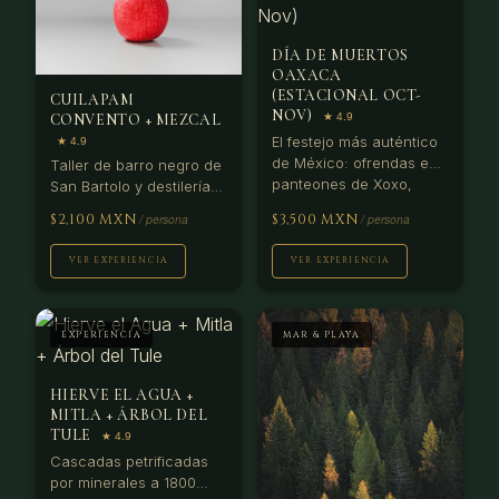
DÍA DE MUERTOS
OAXACA
(ESTACIONAL OCT-
CUILAPAM
NOV)
CONVENTO + MEZCAL
El festejo más auténtico
de México: ofrendas en
Taller de barro negro de
panteones de Xoxo,
San Bartolo y destilería
comparsa en calles del
de mezcal artesanal.
$2,100 MXN
$3,500 MXN
centro y convite
Degustación incluida.
indígena. Solo disponible
VER EXPERIENCIA
VER EXPERIENCIA
31 oct–2 nov.
EXPERIENCIA
MAR & PLAYA
HIERVE EL AGUA +
MITLA + ÁRBOL DEL
TULE
Cascadas petrificadas
por minerales a 1800