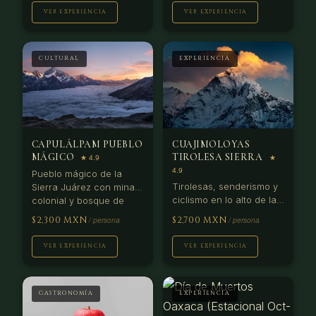
desde Huatulco.
VER EXPERIENCIA
VER EXPERIENCIA
CULTURAL
EXPERIENCIA
CAPULÁLPAM PUEBLO
CUAJIMOLOYAS
MÁGICO
TIROLESA SIERRA
Pueblo mágico de la
Tirolesas, senderismo y
Sierra Juárez con mina
ciclismo en lo alto de la
colonial y bosque de
Sierra Norte.
niebla. Comunidad
$2,300 MXN
$2,700 MXN
Temperatura 15°C
ecoturística premiada
cuando Oaxaca alcanza
por la ONU.
VER EXPERIENCIA
VER EXPERIENCIA
35°C.
GASTRONOMÍA
EXPERIENCIA